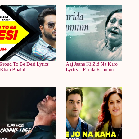
Proud To Be Desi Lyrics –
Aaj Jaane Ki Zid Na Karo
Khan Bhaini
Lyrics – Farida Khanum