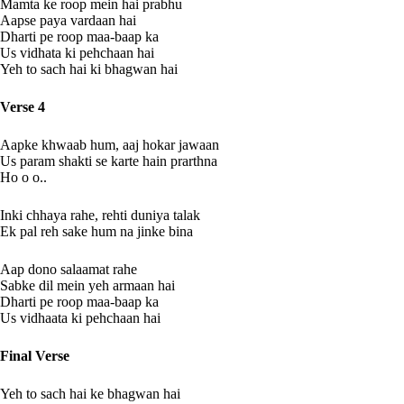
Mamta ke roop mein hai prabhu
Aapse paya vardaan hai
Dharti pe roop maa-baap ka
Us vidhata ki pehchaan hai
Yeh to sach hai ki bhagwan hai
Verse 4
Aapke khwaab hum, aaj hokar jawaan
Us param shakti se karte hain prarthna
Ho o o..
Inki chhaya rahe, rehti duniya talak
Ek pal reh sake hum na jinke bina
Aap dono salaamat rahe
Sabke dil mein yeh armaan hai
Dharti pe roop maa-baap ka
Us vidhaata ki pehchaan hai
Final Verse
Yeh to sach hai ke bhagwan hai