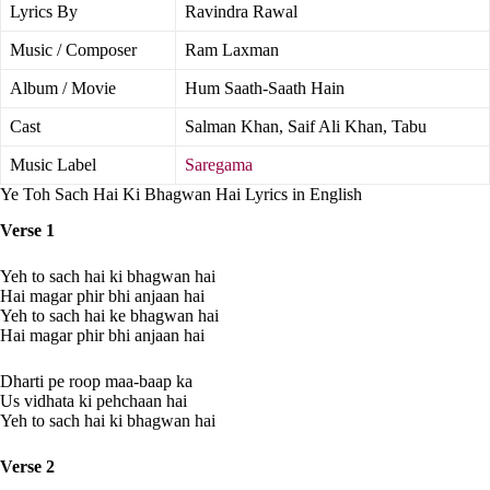
Lyrics By
Ravindra Rawal
Music / Composer
Ram Laxman
Album / Movie
Hum Saath-Saath Hain
Cast
Salman Khan, Saif Ali Khan, Tabu
Music Label
Saregama
Ye Toh Sach Hai Ki Bhagwan Hai Lyrics in English
Verse 1
Yeh to sach hai ki bhagwan hai
Hai magar phir bhi anjaan hai
Yeh to sach hai ke bhagwan hai
Hai magar phir bhi anjaan hai
Dharti pe roop maa-baap ka
Us vidhata ki pehchaan hai
Yeh to sach hai ki bhagwan hai
Verse 2