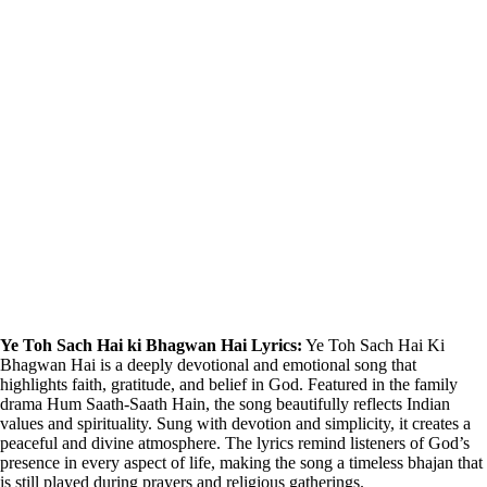
Ye Toh Sach Hai ki Bhagwan Hai Lyrics:
Ye Toh Sach Hai Ki
Bhagwan Hai is a deeply devotional and emotional song that
highlights faith, gratitude, and belief in God. Featured in the family
drama Hum Saath-Saath Hain, the song beautifully reflects Indian
values and spirituality. Sung with devotion and simplicity, it creates a
peaceful and divine atmosphere. The lyrics remind listeners of God’s
presence in every aspect of life, making the song a timeless bhajan that
is still played during prayers and religious gatherings.