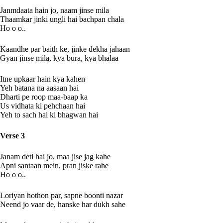
Janmdaata hain jo, naam jinse mila
Thaamkar jinki ungli hai bachpan chala
Ho o o..
Kaandhe par baith ke, jinke dekha jahaan
Gyan jinse mila, kya bura, kya bhalaa
Itne upkaar hain kya kahen
Yeh batana na aasaan hai
Dharti pe roop maa-baap ka
Us vidhata ki pehchaan hai
Yeh to sach hai ki bhagwan hai
Verse 3
Janam deti hai jo, maa jise jag kahe
Apni santaan mein, pran jiske rahe
Ho o o..
Loriyan hothon par, sapne boonti nazar
Neend jo vaar de, hanske har dukh sahe