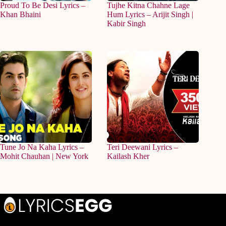
Proud To Be Desi Lyrics –
Tujhe Kitna Chahne Lage
Khan Bhaini
Hum Lyrics – Arijit Singh |
Kabir Singh
Tune Jo Na Kaha Lyrics –
Teri Deewani Lyrics –
Mohit Chauhan | New York
Kailash Kher