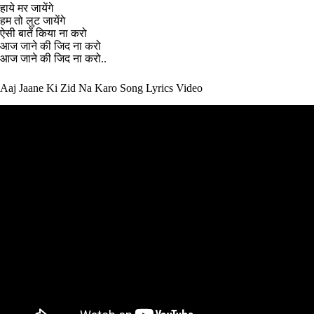
हाये मर जायेंगे
हम तो लुट जायेंगे
ऐसी बातें किया ना करो
आज जाने की जिद ना करो
आज जाने की जिद ना करो..
Aaj Jaane Ki Zid Na Karo Song Lyrics Video