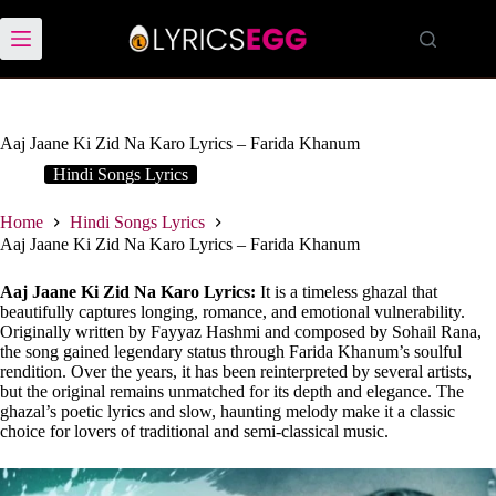
Skip
to
content
Aaj Jaane Ki Zid Na Karo Lyrics – Farida Khanum
Hindi Songs Lyrics
Home
Hindi Songs Lyrics
Aaj Jaane Ki Zid Na Karo Lyrics – Farida Khanum
Aaj Jaane Ki Zid Na Karo Lyrics:
It is a timeless ghazal that
beautifully captures longing, romance, and emotional vulnerability.
Originally written by Fayyaz Hashmi and composed by Sohail Rana,
the song gained legendary status through Farida Khanum’s soulful
rendition. Over the years, it has been reinterpreted by several artists,
but the original remains unmatched for its depth and elegance. The
ghazal’s poetic lyrics and slow, haunting melody make it a classic
choice for lovers of traditional and semi-classical music.