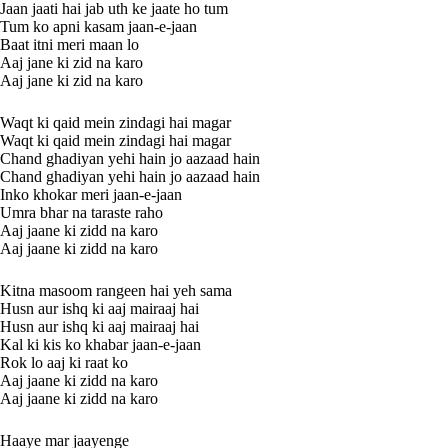
Jaan jaati hai jab uth ke jaate ho tum
Tum ko apni kasam jaan-e-jaan
Baat itni meri maan lo
Aaj jane ki zid na karo
Aaj jane ki zid na karo
Waqt ki qaid mein zindagi hai magar
Waqt ki qaid mein zindagi hai magar
Chand ghadiyan yehi hain jo aazaad hain
Chand ghadiyan yehi hain jo aazaad hain
Inko khokar meri jaan-e-jaan
Umra bhar na taraste raho
Aaj jaane ki zidd na karo
Aaj jaane ki zidd na karo
Kitna masoom rangeen hai yeh sama
Husn aur ishq ki aaj mairaaj hai
Husn aur ishq ki aaj mairaaj hai
Kal ki kis ko khabar jaan-e-jaan
Rok lo aaj ki raat ko
Aaj jaane ki zidd na karo
Aaj jaane ki zidd na karo
Haaye mar jaayenge