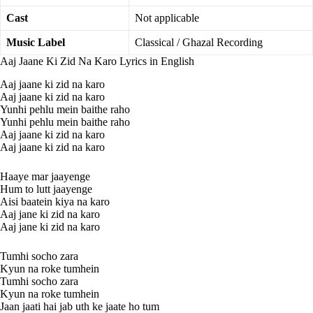
Cast
Not applicable
Music Label
Classical / Ghazal Recording
Aaj Jaane Ki Zid Na Karo Lyrics in English
Aaj jaane ki zid na karo
Aaj jaane ki zid na karo
Yunhi pehlu mein baithe raho
Yunhi pehlu mein baithe raho
Aaj jaane ki zid na karo
Aaj jaane ki zid na karo
Haaye mar jaayenge
Hum to lutt jaayenge
Aisi baatein kiya na karo
Aaj jane ki zid na karo
Aaj jane ki zid na karo
Tumhi socho zara
Kyun na roke tumhein
Tumhi socho zara
Kyun na roke tumhein
Jaan jaati hai jab uth ke jaate ho tum