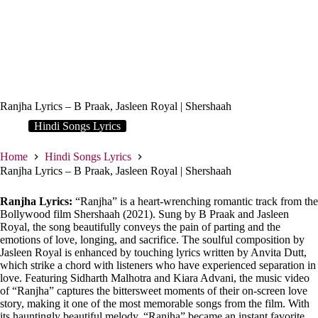
Ranjha Lyrics – B Praak, Jasleen Royal | Shershaah
Hindi Songs Lyrics
Home
Hindi Songs Lyrics
Ranjha Lyrics – B Praak, Jasleen Royal | Shershaah
Ranjha Lyrics:
“Ranjha” is a heart-wrenching romantic track from the
Bollywood film Shershaah (2021). Sung by B Praak and Jasleen
Royal, the song beautifully conveys the pain of parting and the
emotions of love, longing, and sacrifice. The soulful composition by
Jasleen Royal is enhanced by touching lyrics written by Anvita Dutt,
which strike a chord with listeners who have experienced separation in
love. Featuring Sidharth Malhotra and Kiara Advani, the music video
of “Ranjha” captures the bittersweet moments of their on-screen love
story, making it one of the most memorable songs from the film. With
its hauntingly beautiful melody, “Ranjha” became an instant favorite