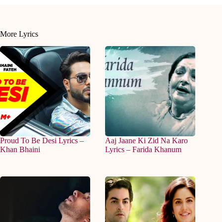
More Lyrics
Proud To Be Desi Lyrics –
Aaj Jaane Ki Zid Na Karo
Khan Bhaini
Lyrics – Farida Khanum