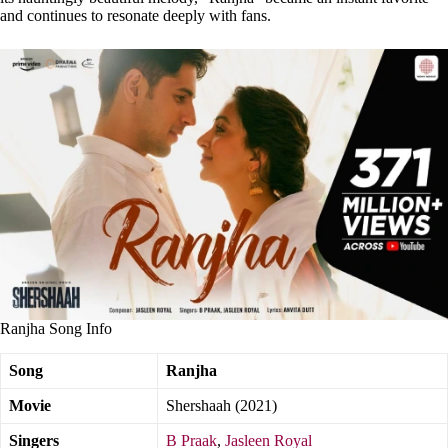
and continues to resonate deeply with fans.
Ranjha Song Info
Song
Ranjha
Movie
Shershaah (2021)
Singers
B Praak
,
Jasleen Royal