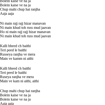
Bolein kaise ve na ja
Bolein kaise ve na ja
Chup mahi chup hai ranjha
Aaja aaja
Ni main rajj rajj hizar manavan
Ni main khud toh russ mud jaavan
Ho ni main rajj rajj hizar manavan
Ni main khud toh russ mud jaavan
Kalli bheed ch baithi
Teri peed le baithi
Russeya ranjha ve mera
Main ve kamm ni aithi
Kalli bheed ch baithi
Teri peed le baithi
Ruseya ranjha ve mera
Main ve kam ni aithi, aithi
Chup mahi chup hai ranjha
Bolein kaise ve na ja
Bolein kaise ve na ja
Aaja aaja